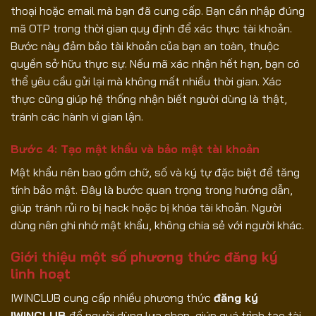
thoại hoặc email mà bạn đã cung cấp. Bạn cần nhập đúng
mã OTP trong thời gian quy định để xác thực tài khoản.
Bước này đảm bảo tài khoản của bạn an toàn, thuộc
quyền sở hữu thực sự. Nếu mã xác nhận hết hạn, bạn có
thể yêu cầu gửi lại mà không mất nhiều thời gian. Xác
thực cũng giúp hệ thống nhận biết người dùng là thật,
tránh các hành vi gian lận.
Bước 4: Tạo mật khẩu và bảo mật tài khoản
Mật khẩu nên bao gồm chữ, số và ký tự đặc biệt để tăng
tính bảo mật. Đây là bước quan trọng trong hướng dẫn,
giúp tránh rủi ro bị hack hoặc bị khóa tài khoản. Người
dùng nên ghi nhớ mật khẩu, không chia sẻ với người khác.
Giới thiệu một số phương thức đăng ký
linh hoạt
IWINCLUB cung cấp nhiều phương thức
đăng ký
IWINCLUB
để người dùng lựa chọn, giúp quá trình tạo tài