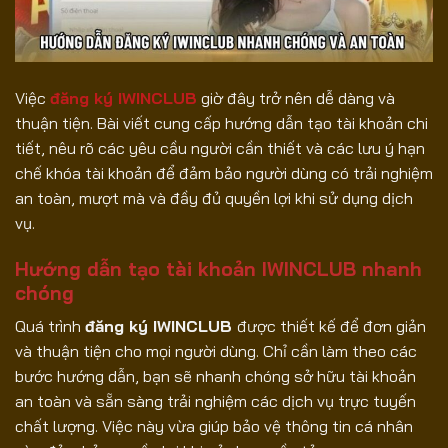
Việc
đăng ký IWINCLUB
giờ đây trở nên dễ dàng và
thuận tiện. Bài viết cung cấp hướng dẫn tạo tài khoản chi
tiết, nêu rõ các yêu cầu người cần thiết và các lưu ý hạn
chế khóa tài khoản để đảm bảo người dùng có trải nghiệm
an toàn, mượt mà và đầy đủ quyền lợi khi sử dụng dịch
vụ.
Hướng dẫn tạo tài khoản IWINCLUB nhanh
chóng
Quá trình
đăng ký IWINCLUB
được thiết kế để đơn giản
và thuận tiện cho mọi người dùng. Chỉ cần làm theo các
bước hướng dẫn, bạn sẽ nhanh chóng sở hữu tài khoản
an toàn và sẵn sàng trải nghiệm các dịch vụ trực tuyến
chất lượng. Việc này vừa giúp bảo vệ thông tin cá nhân