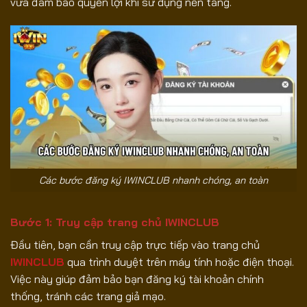
vừa đảm bảo quyền lợi khi sử dụng nền tảng.
Các bước đăng ký IWINCLUB nhanh chóng, an toàn
Bước 1: Truy cập trang chủ IWINCLUB
Đầu tiên, bạn cần truy cập trực tiếp vào trang chủ
IWINCLUB
qua trình duyệt trên máy tính hoặc điện thoại.
Việc này giúp đảm bảo bạn đăng ký tài khoản chính
thống, tránh các trang giả mạo.