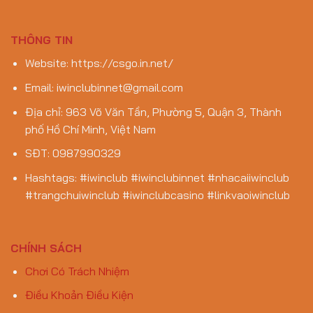
THÔNG TIN
Website: https://csgo.in.net/
Email:
iwinclubinnet@gmail.com
Địa chỉ: 963 Võ Văn Tần, Phường 5, Quận 3, Thành
phố Hồ Chí Minh, Việt Nam
SĐT: 0987990329
Hashtags: #iwinclub #iwinclubinnet #nhacaiiwinclub
#trangchuiwinclub #iwinclubcasino #linkvaoiwinclub
CHÍNH SÁCH
Chơi Có Trách Nhiệm
Điều Khoản Điều Kiện